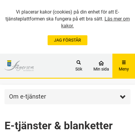
Vi placerar kakor (cookies) på din enhet för att E-
tjänsteplattformen ska fungera på ett bra sätt.
Läs mer om
kakor.
JAG FÖRSTÅR
GÅ DIREKT TILL
HUVUDINNEHÅLLET
Sök
Min sida
Meny
Om e-tjänster
E-tjänster & blanketter