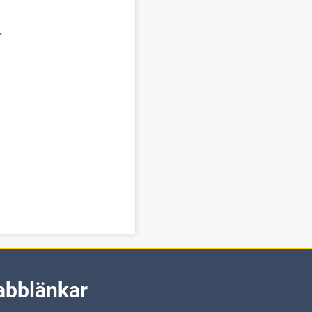
r
abblänkar