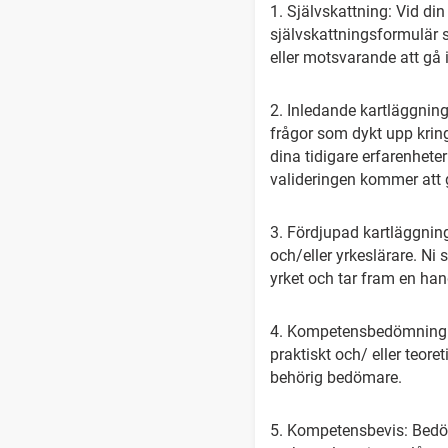
1. Självskattning: Vid din 
självskattningsformulär
eller motsvarande att gå i
2. Inledande kartläggning
frågor som dykt upp krin
dina tidigare erfarenhete
valideringen kommer att gå
3. Fördjupad kartläggning
och/eller yrkeslärare. Ni 
yrket och tar fram en ha
4. Kompetensbedömning: Nä
praktiskt och/ eller teor
behörig bedömare.
5. Kompetensbevis: Bedöm