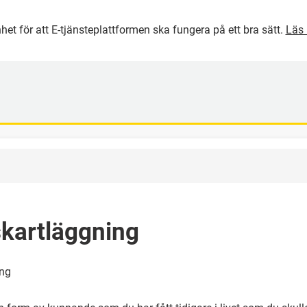
het för att E-tjänsteplattformen ska fungera på ett bra sätt.
Läs 
GÅ DIREKT TILL HUVUDINNEH
kartläggning
ing