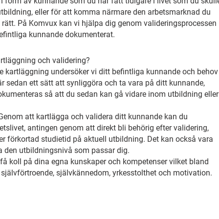
form av kunnande som du har fått tidigare i livet som du skull
 utbildning, eller för att komma närmare den arbetsmarknad du
 rätt. På Komvux kan vi hjälpa dig genom valideringsprocessen
t befintliga kunnande dokumenterat.
rtläggning och validering?
e kartläggning undersöker vi ditt befintliga kunnande och behov
är sedan ett sätt att synliggöra och ta vara på ditt kunnande,
umenteras så att du sedan kan gå vidare inom utbildning eller
 Genom att kartlägga och validera ditt kunnande kan du
slivet, antingen genom att direkt bli behörig efter validering,
r förkortad studietid på aktuell utbildning. Det kan också vara
tta den utbildningsnivå som passar dig.
 få koll på dina egna kunskaper och kompetenser vilket bland
kt självförtroende, självkännedom, yrkesstolthet och motivation.