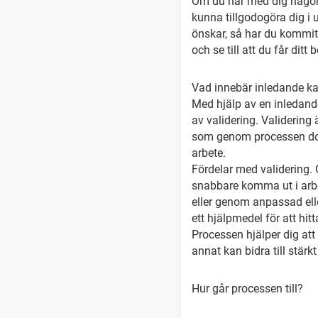
Om du har med dig någon 
kunna tillgodogöra dig i
önskar, så har du kommit
och se till att du får dit
Vad innebär inledande ka
Med hjälp av en inledand
av validering. Validering 
som genom processen dok
arbete.
Fördelar med validering.
snabbare komma ut i arbet
eller genom anpassad elle
ett hjälpmedel för att hi
Processen hjälper dig att
annat kan bidra till stär
Hur går processen till?