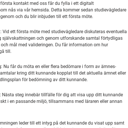
första kontakt med oss får du fylla i ett digitalt
 som nås via vår hemsida. Detta kommer sedan studievägledare
genom och du blir inbjuden till ett första möte.
: Vid ett första möte med studievägledare diskuteras eventuella
g självskattningen och genom utforskande samtal förtydligas
r och mål med valideringen. Du får information om hur
 till.
: Nu får du möta en eller flera bedömare i form av ämnes-
samtalar kring ditt kunnande kopplat till det aktuella ämnet eller
ndlingsplan för bedömning av ditt kunnande.
sta steg innebär tillfälle för dig att visa upp ditt kunnande
etiskt i en passande miljö, tillsammans med läraren eller annan
ningen leder till ett intyg på det kunnande du visat upp samt