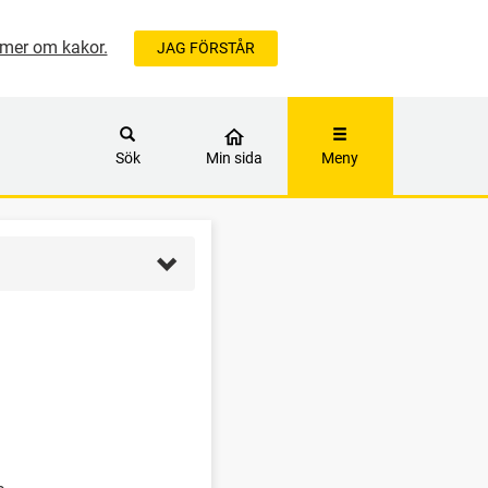
mer om kakor.
JAG FÖRSTÅR
ÅLLET
Sök
Min sida
Meny