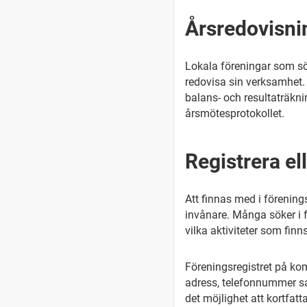
Årsredovisni
Lokala föreningar som sö
redovisa sin verksamhet.
balans- och resultaträkni
årsmötesprotokollet.
Registrera el
Att finnas med i förenin
invånare. Många söker i 
vilka aktiviteter som fi
Föreningsregistret på k
adress, telefonnummer sa
det möjlighet att kortfat