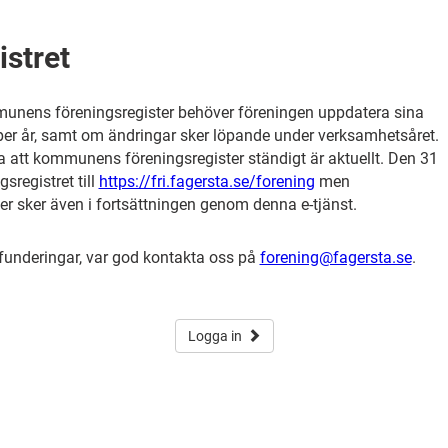
istret
munens föreningsregister behöver föreningen uppdatera sina
per år, samt om ändringar sker löpande under verksamhetsåret.
lla att kommunens föreningsregister ständigt är aktuellt. Den 31
sregistret till
https://fri.fagersta.se/forening
men
r sker även i fortsättningen genom denna e-tjänst.
 funderingar, var god kontakta oss på
forening@fagersta.se
.
Logga in