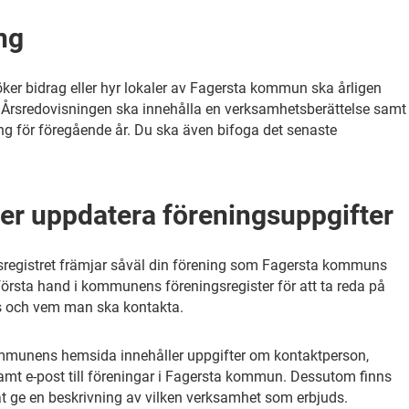
ng
ker bidrag eller hyr lokaler av Fagersta kommun ska årligen
 Årsredovisningen ska innehålla en verksamhetsberättelse samt
ng för föregående år. Du ska även bifoga det senaste
ler uppdatera föreningsuppgifter
gsregistret främjar såväl din förening som Fagersta kommuns
första hand i kommunens föreningsregister för att ta reda på
nns och vem man ska kontakta.
ommunens hemsida innehåller uppgifter om kontaktperson,
mt e-post till föreningar i Fagersta kommun. Dessutom finns
tat ge en beskrivning av vilken verksamhet som erbjuds.