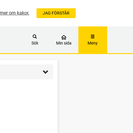
mer om kakor.
JAG FÖRSTÅR
ÅLLET
Sök
Min sida
Meny